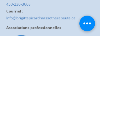
450-230-3668
Courriel :
Info@brigittepicardmassotherapeute.ca
Associations professionnelles
Heures d'ouverture :
01:00 PM - 08:00 PM
Lundi
08:00 AM - 03:00 PM
Mardi
01:00 PM - 08:00 PM
Mercredi
08:00 AM - 03:00 PM
Jeudi
01:00 PM - 08:00 PM
Vendredi
08:00 AM - 03:00 PM
Samedi
Partager