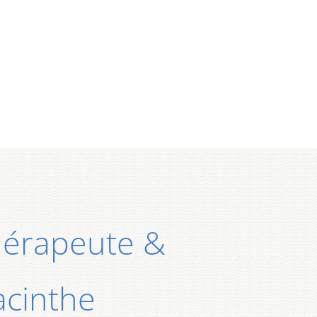
thérapeute &
acinthe