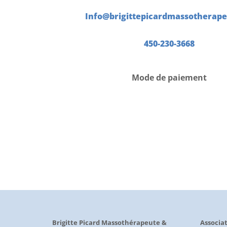
Info@brigittepicardmassotherape
450-230-3668
Mode de paiement
Brigitte Picard Massothérapeute &
Associat