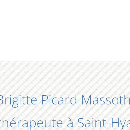
Brigitte Picard Masso
hérapeute à Saint-Hy